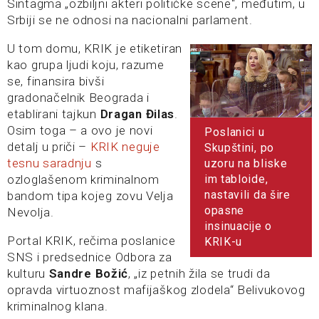
Sintagma „ozbiljni akteri političke scene“, međutim, u
Srbiji se ne odnosi na nacionalni parlament.
U tom domu, KRIK je etiketiran
kao grupa ljudi koju, razume
se, finansira bivši
gradonačelnik Beograda i
etablirani tajkun
Dragan Đilas
.
Osim toga – a ovo je novi
Poslanici u
detalj u priči –
KRIK neguje
Skupštini, po
tesnu saradnju
s
uzoru na bliske
ozloglašenom kriminalnom
im tabloide,
nastavili da šire
bandom tipa kojeg zovu Velja
opasne
Nevolja.
insinuacije o
Portal KRIK, rečima poslanice
KRIK-u
SNS i predsednice Odbora za
kulturu
Sandre Božić
, „iz petnih žila se trudi da
opravda virtuoznost mafijaškog zlodela“ Belivukovog
kriminalnog klana.