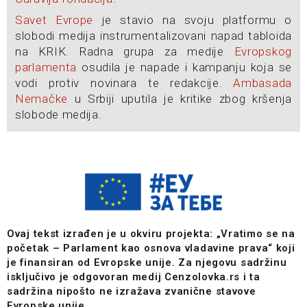
Savet Evrope
je stavio na svoju platformu o
slobodi medija instrumentalizovani napad tabloida
na KRIK. Radna grupa za medije
Evropskog
parlamenta
osudila je napade i kampanju koja se
vodi protiv novinara te redakcije.
Ambasada
Nemačke
u Srbiji uputila je kritike zbog kršenja
slobode medija.
Ovaj tekst izrađen je u okviru projekta: „Vratimo se na
početak – Parlament kao osnova vladavine prava“ koji
je finansiran od Evropske unije. Za njegovu sadržinu
isključivo je odgovoran medij Cenzolovka.rs i ta
sadržina nipošto ne izražava zvanične stavove
Evropske unije