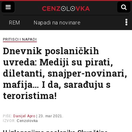
REM
Napadi na novinare
Zvučni top
Crna Gora
N1
PRITISCI I NAPADI
Dnevnik poslaničkih
Propaganda
Lokalni mediji
uvreda: Mediji su pirati,
Informer
Slavko Ćuruvija
diletanti, snajper-novinari,
mafija… I da, sarađuju s
teroristima!
PIŠE:
Danijel Apro
| 23. mar 2021.
IZVOR:
Cenzolovka