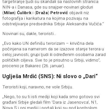
targetiranje ljudi su skandali sa naslovnih stranica
NIN-a i Danasa, gde su snajper-novinari gloduri
(
Milan
)
Ćulibrk
i (
Draža
)
Petrović
objavili niz
fotografija i karikatura na kojima pozivaju na
odstreljivanje predsednika Srbije Aleksandra Vučića.“
Novinari su, dakle, teroristi…
„Evo kako UN definišu terorizam – krivična dela
počinjena sa namerom da se izazove stanje terora u
celoj javnosti, grupi ljudi ili određenim osobama zarad
političkih ciljeva. Sve to je prisutno u Srbiji, vidimo“,
procenio je Bakarec (26. januar).
Uglješa Mrdić (SNS): Ni slovo o „Dari“
Teroristi koji, naravno, ne vole Srbiju.
„Nego, to su ti isti mediji koji kada smo gotovo svi
građani Srbije gledali film ’Dara iz Jasenovca’, N1,
Nova S i oni mediji i portali koji su pod kontrolom