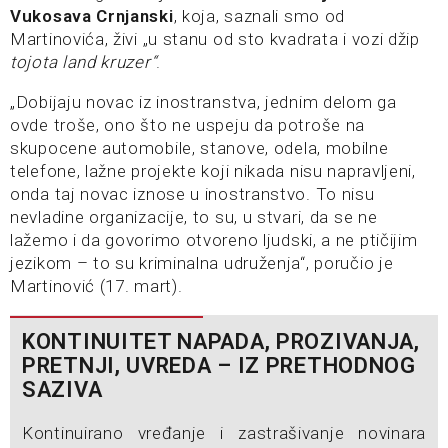
Vukosava Crnjanski
, koja, saznali smo od
Martinovića, živi „u stanu od sto kvadrata i vozi džip
tojota land kruzer“
.
„Dobijaju novac iz inostranstva, jednim delom ga
ovde troše, ono što ne uspeju da potroše na
skupocene automobile, stanove, odela, mobilne
telefone, lažne projekte koji nikada nisu napravljeni,
onda taj novac iznose u inostranstvo. To nisu
nevladine organizacije, to su, u stvari, da se ne
lažemo i da govorimo otvoreno ljudski, a ne ptičijim
jezikom – to su kriminalna udruženja“, poručio je
Martinović (17. mart).
KONTINUITET NAPADA, PROZIVANJA,
PRETNJI, UVREDA – IZ PRETHODNOG
SAZIVA
Kontinuirano vređanje i zastrašivanje novinara