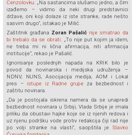
Cenzolovku
. „Na sastancima slušamo jedno, a čim
izađemo – vidimo da neki drugi predstavnici
države, oni koji dolaze iz iste stranke, rade nešto
sasvim drugo“, istakao je Milić.
Zaštitnik građana
Zoran Pašalić
nije smatrao da
bi trebalo da se obrati
. „To nije put kojim ja idem,
ne treba mi ni lična afirmacija, niti afirmacija
institucije“, rekao je Pašalić.
Ignorisanje poslednjih napada na KRIK bilo je
povod da novinarska i medijska udruženja –
NDNV, NUNS, Asocijacija medija, AOM i Lokal
pres –
istupe iz Radne grupe
za bezbednost i
zaštitu novinara.
„Da je postojala iskrena namera da se unapredi
bezbednost novinara u Srbiji, Vlada Srbije je imala
priliku da obustavi hajke koje se iz njenih redova i
uz njenu podršku vode protiv redakcija čiji rad nije
po volji stranke na vlasti“, saopštila je
Slavko
Ćuruvija fondacija
.