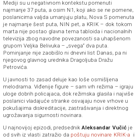
Mediji su u negativnom kontekstu pomenuti
najmanje 37 puta, a osim N1, koji ako se ne pomene,
poslanicima valjda umanjuju platu, Nova S pomenuta
je najmanje šest puta, NIN pet, a KRIK – dok tokom
marta nije postao glavna tema tabloida i nacionalnih
televizija zbog navodne povezanosti sa uhapšenom
grupom Veljka Belivuka – „svega“ dva puta.
Pominjanje nije zaobišlo ni dnevni list Danas, pa ni
njegovog glavnog urednika Dragoljuba Dražu
Petrovića.
U javnosti to zasad deluje kao loše osmišljena
melodrama. Viđenije figure – sam vrh režima – igraju
uloge dobrih policajaca, dok režimska glasila i najviše
poslanici vladajuće stranke osvajaju nove vrhove u
pokušajima diskreditacije, zastrašivanja i direktnog
ugrožavanja sigurnosti novinara.
U najnovijoj epizodi, predsednik
Aleksandar Vučić
je
od svih iz vlasti zatražio da
poštuju novinare KRIK-a
i