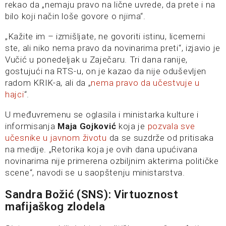
rekao da „nemaju pravo na lične uvrede, da prete i na
bilo koji način loše govore o njima“.
„Kažite im – izmišljate, ne govoriti istinu, licemerni
ste, ali niko nema pravo da novinarima preti“, izjavio je
Vučić u ponedeljak u Zaječaru. Tri dana ranije,
gostujući na RTS-u, on je kazao da nije oduševljen
radom KRIK-a, ali da „
nema pravo da učestvuje u
hajci
“.
U međuvremenu se oglasila i ministarka kulture i
informisanja
Maja Gojković
koja je
pozvala sve
učesnike u javnom životu
da se suzdrže od pritisaka
na medije. „Retorika koja je ovih dana upućivana
novinarima nije primerena ozbiljnim akterima političke
scene“, navodi se u saopštenju ministarstva.
Sandra Božić (SNS): Virtuoznost
mafijaškog zlodela