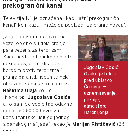
prekogranični kanal
Televizija N1 je označena i kao „lažni prekogranični
kanal“ koji, kažu, „može da posluže i za pranje novca“.
„Zašto govorim da ovo ima
veze, obično su dela pranje
para vezana za terorizam.
Kada nešto od banke dobijete,
neki dopis, oni u skladu sa
Jugoslav Ćosić:
borbom protiv terorizma i
Ovako je bilo i
pranja para itd., ispunite neki
pred ubistvo
obrazac. Sada se ja pitam za
Ćuruvije –
Baškima Ulaja
koji je
uznemiravanje,
finansirao
Jugoslava Ćosića
,
pretnje,
a to sam se već pitao odavno,
atmosfera
dobio je 250.000 evra za
istrebljenja
konsultantske usluge jednog
albanskog mafijaša“, rekao je
Marijan Rističević
(26.
januar).