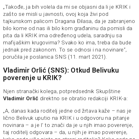
„Takođe, ja bih volela da mi se objasni da li je KRIK i
zašto se misli u javnosti, ovoj koja živi pod
tajkunskom palicom Dragana Đilasa, da je zabranjeno
bilo kome od nas ili bilo kom građaninu da pomisli da
pita da li KRIK ima određenog udela, saradnju sa
mafijaškim krugovima? Svako ko ima, treba da bude
jednak pred zakonom. To se odnosi i na novinare“,
poručila je poslanica SNS (11. mart 2021).
Vladimir Orlić (SNS): Otkud Belivuku
poverenje u KRIK?
Njen stranački kolega, potpredsednik Skupštine
Vladimir Orlić
direktno se obratio redakciji KRIK-a:
„A, danas kada roditelj jedne od žrtava kaže – nas je
lično Belivuk uputio na KRIK i u odgovoru na pitanje
novinara – a je l’ to znači da je u njih imao poverenje,
taj roditelj odgovara – da, u njih je imao poverenje,