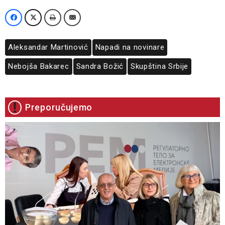
Aleksandar Martinović
Napadi na novinare
Nebojša Bakarec
Sandra Božić
Skupština Srbije
Preporučujemo