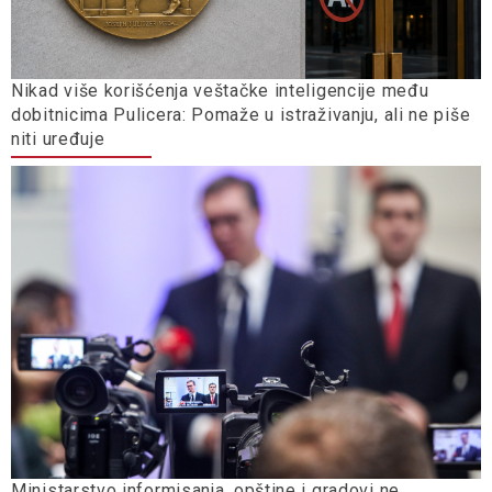
Nikad više korišćenja veštačke inteligencije među
dobitnicima Pulicera: Pomaže u istraživanju, ali ne piše
niti uređuje
Ministarstvo informisanja, opštine i gradovi ne