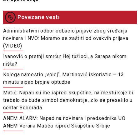
Povezane vesti
Administrativni odbor odbacio prijave zbog vređanja
novinara i NVO: Moramo se zaštiti od ovakvih prijava
(VIDEO)
Ivanović o pretnji smrću: Hej tužioci, a Sarapa nikom
ništa?
Kolega namestio „volej“, Martinović iskoristio – 13
minuta sipao brojne optužbe
Matić: Napali su me ispred skupštine, na mestu koje bi
trebalo da bude simbol demokratije, zlo se preselilo u
centar Beograda
ANEM ALARM: Napad na novinara i predsednika UO
ANEM Verana Matića ispred Skupštine Srbije