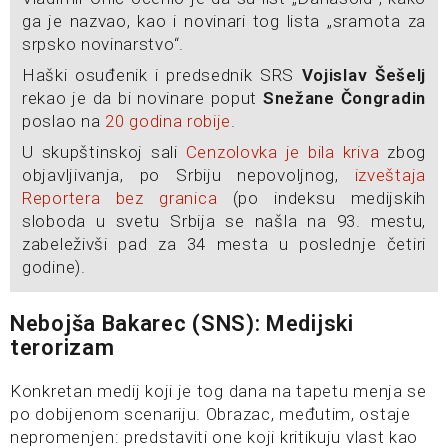
ga je nazvao, kao i novinari tog lista „sramota za
srpsko novinarstvo“.
Haški osuđenik i predsednik SRS
Vojislav Šešelj
rekao je da bi novinare poput
Snežane Čongradin
poslao na
20 godina robije
.
U skupštinskoj sali
Cenzolovka je bila kriva
zbog
objavljivanja, po Srbiju nepovoljnog,
izveštaja
Reportera bez granica
(po indeksu medijskih
sloboda u svetu Srbija se našla na 93. mestu,
zabeleživši pad za 34 mesta u poslednje četiri
godine).
Nebojša Bakarec (SNS): Medijski
terorizam
Konkretan medij koji je tog dana na tapetu menja se
po dobijenom scenariju. Obrazac, međutim, ostaje
nepromenjen: predstaviti one koji kritikuju vlast kao