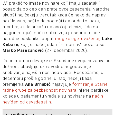
„Vi praktično imate novinare koji imaju zadatak i
posao da po ceo dan prate ovde zasedanja Narodne
skupštine, čekaju trenutak kada će neko da napravi
neki lapsus, nešto da pogreši i da onda to iseku,
montiraju i da prikažu na svojoj televiziji i da na
najgori mogući način satanizuju posebno mlade
narodne poslanike, poput
mog kolege, uvaženog
Luke
Kebare
, koji je inače jedan fin momak“, požalio se
Marko Parezanović
(27. decembar 2020).
Dobri momci i devojke iz Skupštine svoju nezahvalnu
dužnost obavljaju uz navodno negodovanje i
snebivanje najviših nosilaca vlasti. Podsećamo, u
decembru prošle godine, u istoj nedelji kada
premijerka
Ana Brnabić
najavljuje
formiranje Stalne
radne grupe za bezbednost novinara
, njene partijske
kolege u parlamentu vređale su novinare na
način
neviđen od devedesetih
.