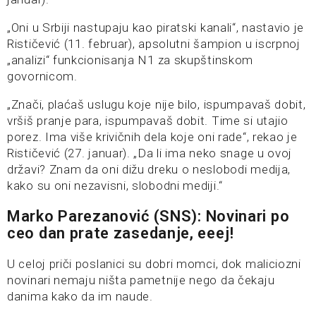
„Oni u Srbiji nastupaju kao piratski kanali“, nastavio je
Rističević (11. februar), apsolutni šampion u iscrpnoj
„analizi“ funkcionisanja N1 za skupštinskom
govornicom.
„Znači, plaćaš uslugu koje nije bilo, ispumpavaš dobit,
vršiš pranje para, ispumpavaš dobit. Time si utajio
porez. Ima više krivičnih dela koje oni rade“, rekao je
Rističević (27. januar). „Da li ima neko snage u ovoj
državi? Znam da oni dižu dreku o neslobodi medija,
kako su oni nezavisni, slobodni mediji.“
Marko Parezanović (SNS): Novinari po
ceo dan prate zasedanje, eeej!
U celoj priči poslanici su dobri momci, dok maliciozni
novinari nemaju ništa pametnije nego da čekaju
danima kako da im naude.