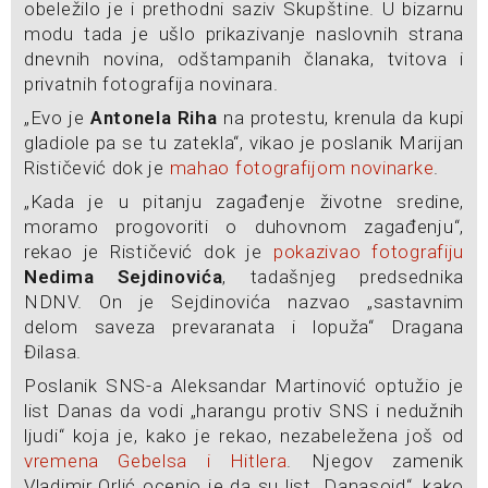
obeležilo je i prethodni saziv Skupštine. U bizarnu
modu tada je ušlo prikazivanje naslovnih strana
dnevnih novina, odštampanih članaka, tvitova i
privatnih fotografija novinara.
„Evo je
Antonela Riha
na protestu, krenula da kupi
gladiole pa se tu zatekla“, vikao je poslanik Marijan
Rističević dok je
mahao fotografijom novinarke
.
„Kada je u pitanju zagađenje životne sredine,
moramo progovoriti o duhovnom zagađenju“,
rekao je Rističević dok je
pokazivao fotografiju
Nedima Sejdinovića
, tadašnjeg predsednika
NDNV. On je Sejdinovića nazvao „sastavnim
delom saveza prevaranata i lopuža“ Dragana
Đilasa.
Poslanik SNS-a Aleksandar Martinović optužio je
list Danas da vodi „harangu protiv SNS i nedužnih
ljudi“ koja je, kako je rekao, nezabeležena još od
vremena Gebelsa i Hitlera
. Njegov zamenik
Vladimir Orlić ocenio je da su list „Danasoid“, kako