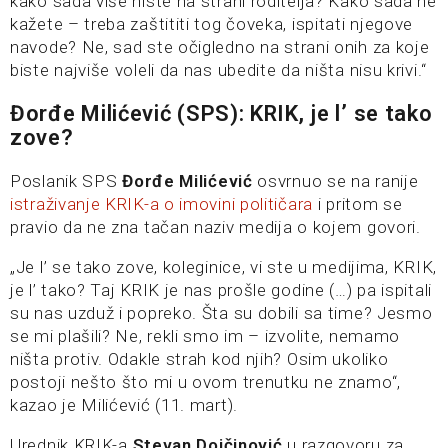
kako sada više niste na strani roditelja? Kako sada ne
kažete – treba zaštititi tog čoveka, ispitati njegove
navode? Ne, sad ste očigledno na strani onih za koje
biste najviše voleli da nas ubedite da ništa nisu krivi.“
Đorđe Milićević (SPS): KRIK, je l’ se tako
zove?
Poslanik SPS
Đorđe Milićević
osvrnuo se na ranije
istraživanje KRIK-a o imovini političara
i pritom se
pravio da ne zna tačan naziv medija o kojem govori.
„Je l’ se tako zove, koleginice, vi ste u medijima, KRIK,
je l’ tako? Taj KRIK je nas prošle godine (…) pa ispitali
su nas uzduž i popreko. Šta su dobili sa time? Jesmo
se mi plašili? Ne, rekli smo im – izvolite, nemamo
ništa protiv. Odakle strah kod njih? Osim ukoliko
postoji nešto što mi u ovom trenutku ne znamo“,
kazao je Milićević (11. mart).
Urednik KRIK-a
Stevan Dojčinović
u razgovoru za