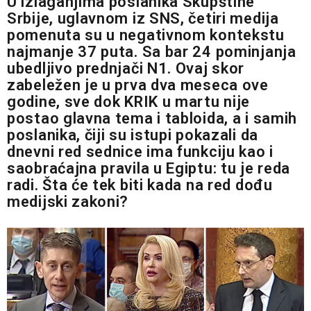
U izlaganjima poslanika Skupštine
Srbije, uglavnom iz SNS, četiri medija
pomenuta su u negativnom kontekstu
najmanje 37 puta. Sa bar 24 pominjanja
ubedljivo prednjači N1. Ovaj skor
zabeležen je u prva dva meseca ove
godine, sve dok KRIK u martu nije
postao glavna tema i tabloida, a i samih
poslanika, čiji su istupi pokazali da
dnevni red sednice ima funkciju kao i
saobraćajna pravila u Egiptu: tu je reda
radi. Šta će tek biti kada na red dođu
medijski zakoni?