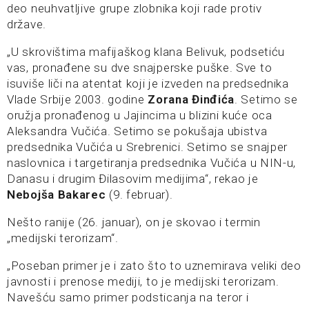
deo neuhvatljive grupe zlobnika koji rade protiv
države.
„U skrovištima mafijaškog klana Belivuk, podsetiću
vas, pronađene su dve snajperske puške. Sve to
isuviše liči na atentat koji je izveden na predsednika
Vlade Srbije 2003. godine
Zorana Đinđića
. Setimo se
oružja pronađenog u Jajincima u blizini kuće oca
Aleksandra Vučića. Setimo se pokušaja ubistva
predsednika Vučića u Srebrenici. Setimo se snajper
naslovnica i targetiranja predsednika Vučića u NIN-u,
Danasu i drugim Đilasovim medijima“, rekao je
Nebojša Bakarec
(9. februar).
Nešto ranije (26. januar), on je skovao i termin
„medijski terorizam“.
„Poseban primer je i zato što to uznemirava veliki deo
javnosti i prenose mediji, to je medijski terorizam.
Navešću samo primer podsticanja na teror i