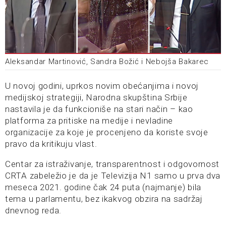
Aleksandar Martinović, Sandra Božić i Nebojša Bakarec
U novoj godini, uprkos novim obećanjima i novoj
medijskoj strategiji, Narodna skupština Srbije
nastavila je da funkcioniše na stari način – kao
platforma za pritiske na medije i nevladine
organizacije za koje je procenjeno da koriste svoje
pravo da kritikuju vlast.
Centar za istraživanje, transparentnost i odgovornost
CRTA zabeležio je da je Televizija N1 samo u prva dva
meseca 2021. godine čak 24 puta (najmanje) bila
tema u parlamentu, bez ikakvog obzira na sadržaj
dnevnog reda.