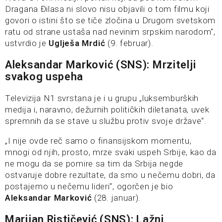
Dragana Đilasa ni slovo nisu objavili o tom filmu koji
govori o istini što se tiče zločina u Drugom svetskom
ratu od strane ustaša nad nevinim srpskim narodom“,
ustvrdio je
Uglješa Mrdić
(9. februar).
Aleksandar Marković (SNS): Mrzitelji
svakog uspeha
Televizija N1 svrstana je i u grupu „luksemburških
medija i, naravno, dežurnih političkih diletanata, uvek
spremnih da se stave u službu protiv svoje države“.
„I nije ovde reč samo o finansijskom momentu,
mnogi od njih, prosto, mrze svaki uspeh Srbije, kao da
ne mogu da se pomire sa tim da Srbija negde
ostvaruje dobre rezultate, da smo u nečemu dobri, da
postajemo u nečemu lideri“, ogorčen je bio
Aleksandar Marković
(28. januar).
Marijan Rističević (SNS): Lažni