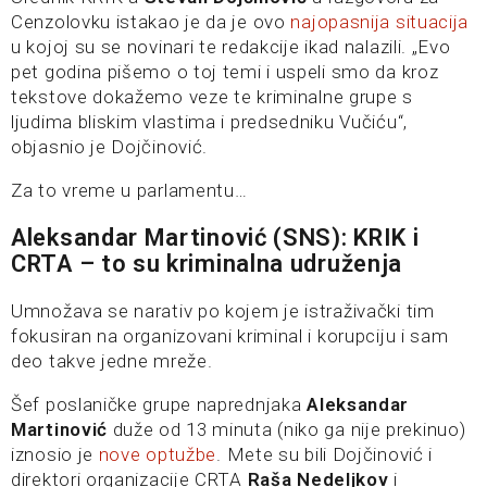
Cenzolovku istakao je da je ovo
najopasnija situacija
u kojoj su se novinari te redakcije ikad nalazili. „Evo
pet godina pišemo o toj temi i uspeli smo da kroz
tekstove dokažemo veze te kriminalne grupe s
ljudima bliskim vlastima i predsedniku Vučiću“,
objasnio je Dojčinović.
Za to vreme u parlamentu…
Aleksandar Martinović (SNS): KRIK i
CRTA – to su kriminalna udruženja
Umnožava se narativ po kojem je istraživački tim
fokusiran na organizovani kriminal i korupciju i sam
deo takve jedne mreže.
Šef poslaničke grupe naprednjaka
Aleksandar
Martinović
duže od 13 minuta (niko ga nije prekinuo)
iznosio je
nove optužbe
. Mete su bili Dojčinović i
direktori organizacije CRTA
Raša Nedeljkov
i