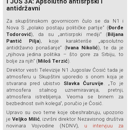
I JOŠ 3A: Apsolutno antisrpski i
antidržavni
Za skupštinskom govornicom čulo se da N1 i
Nova S „polako postaju političke partije“ (
Đorđe
Todorović
), da su „antisrpski mediji“ (
Biljana
Pantić Pilja
), koje karakteriše „apsolutno
antidržavno ponašanje“ (
Ivana Nikolić
), te da je
„njihova jedina politika – što gore za Srbiju, to
bolje za njih“ (
Miloš Terzić
).
Direktor vesti Televizije N1 Jugoslav Ćosić tada je
atmosferu u Skupštini uporedio s onom koja je
stvarana pred ubistvo
Slavka Ćuruvije
. „To je
atmosfera stalnog uznemiravanja, pretnji,
atmosfera istrebljenja. Veoma se brinem za
bezbednost svih kolega“, poručio je Ćosić.
Upravo su ovo teme koje obeshrabruju, upozorio
je
Veljko Milić
, izvršni direktor Nezavisnog društva
novinara Vojvodine (NDNV),
u intervjuu za