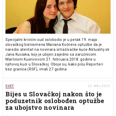
Specijalni krivični sud oslobodio je u petak 19. maja
slovačkog biznismena Mariana Kočnera optužbe da je
naredio atentat na novinara istraživačke kuće Aktuality.sk
Jana Kuciaka, koji je ubijen zajedno sa zaručnicom
Martinom Kusnirovom 21. februara 2018. godine u
njihovoj kući u Slovačkoj. Oboje su, kako pišu Reporteri
bez granica (RSF), imali 27 godina.
SVET
22. MAJ 2023.
Bijes u Slovačkoj nakon što je
poduzetnik oslobođen optužbe
za ubojstvo novinara