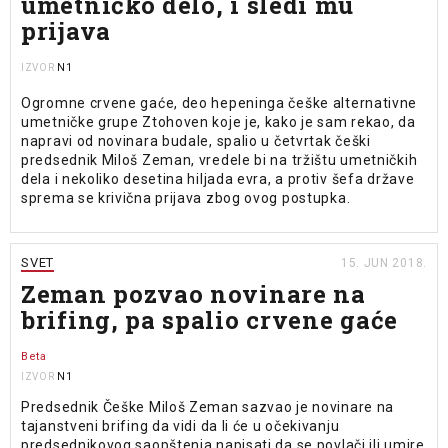
umetničko delo, i sledi mu
prijava
N1
IZVOR
Ogromne crvene gaće, deo hepeninga češke alternativne
umetničke grupe Ztohoven koje je, kako je sam rekao, da
napravi od novinara budale, spalio u četvrtak češki
predsednik Miloš Zeman, vredele bi na tržištu umetničkih
dela i nekoliko desetina hiljada evra, a protiv šefa države
sprema se krivična prijava zbog ovog postupka.
SVET
15. JUN 2018.
Zeman pozvao novinare na
brifing, pa spalio crvene gaće
Beta
N1
IZVOR
Predsednik Češke Miloš Zeman sazvao je novinare na
tajanstveni brifing da vidi da li će u očekivanju
predsednikovog saopštenja napisati da se povlači ili umire