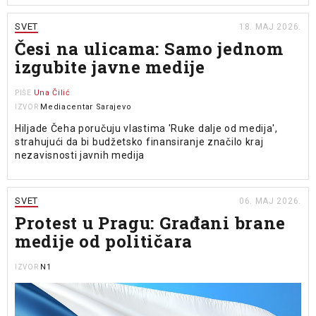
SVET
18. MAJ 2026.
Česi na ulicama: Samo jednom
izgubite javne medije
Una Čilić
PIŠE
Mediacentar Sarajevo
IZVOR
Hiljade Čeha poručuju vlastima 'Ruke dalje od medija',
strahujući da bi budžetsko finansiranje značilo kraj
nezavisnosti javnih medija
SVET
06. MAJ 2026.
Protest u Pragu: Građani brane
medije od političara
N1
IZVOR