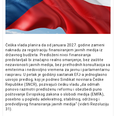
Češka vlada planira da od januara 2027. godine zameni
naknadu za registraciju finansiranjem javnih medija iz
državnog budžeta. Predloženi nivoi finansiranja
predstavljali bi značajno realno smanjenje, bez zaštite
nezavisnosti javnih medija, bez prethodnih konsultacija sa
emiterima i nedovoljno vremena za javnu i parlamentarnu
raspravu. U petak je godišnji sastanak EFJ-a jednoglasno
usvojio predlog, koji je podneo Sindikat novinara Češke
Republike (SNCR), pozivajući češku vladu „da odmah
ponovo razmotri predloženu reformu i obezbedi puno
poštovanje Evropskog zakona o slobodi medija (EMFA),
posebno u pogledu adekvatnog, stabilnog, održivog i
predvidljivog finansiranja javnih medija“ (videti Rezoluciju
31).