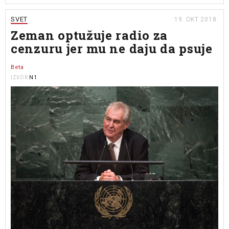
SVET
19. OKT 2018.
Zeman optužuje radio za
cenzuru jer mu ne daju da psuje
Beta
N1
IZVOR