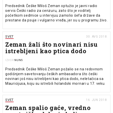
Predsednik Češke Miloš Zeman optužio je javni radio
servis Češki radio za cenzuru, zato što je voditelj
početkom sedmice u intervjuu zamolio šefa države da
prestane da psuje i vulgarno vređa, jer su u programu živo.
SVET
30. AVG 2018.
Zeman žali što novinari nisu
istrebljeni kao ptica dodo
NUNS
IZVOR
Predsednik Češke Miloš Zeman požalio se na redovnom
godišnjem savetovanju čeških ambasadora što češki
novinari još nisu istrebljeni kao ptica dodo, neletačica sa
Mauricijusa, koju su istrebili holandski mornari u 17. veku.
SVET
16. JUN 2018.
Zeman spalio gaće, vredno