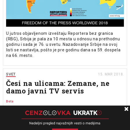
U jutros objavljenom izveštaju Reportera bez granica
(RBG), Srbija je pala za 10 mesta u odnosu na prethodnu
godinu i sada je 76. u svetu. Nazadovanje Srbije na ovoj
listi se nastavlja, pošto je pre godinu dana sa 59. dospela
na 66. mesto.
SVET
15. MAR 2018.
Česi na ulicama: Zemane, ne
damo javni TV servis
Beta
N1
IZVOR
Hiljade Čeha izašle su večeras na poziv umetnika i
studenata na Vaclavski trg u Pragu da protestuju protiv
predsednika Miloša Zemana i njegovih sve češćih