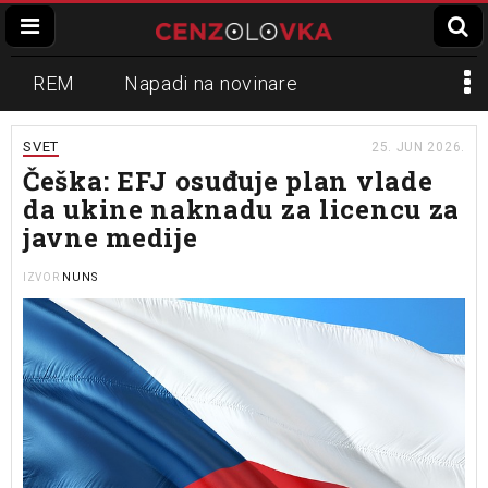
REM
Napadi na novinare
Zvučni top
Crna Gora
N1
SVET
25. JUN 2026.
Češka: EFJ osuđuje plan vlade
Propaganda
Lokalni mediji
da ukine naknadu za licencu za
javne medije
Informer
Slavko Ćuruvija
NUNS
IZVOR