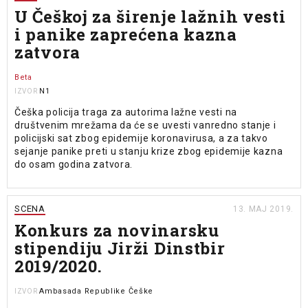
U Češkoj za širenje lažnih vesti
i panike zaprećena kazna
zatvora
Beta
N1
IZVOR
Češka policija traga za autorima lažne vesti na
društvenim mrežama da će se uvesti vanredno stanje i
policijski sat zbog epidemije koronavirusa, a za takvo
sejanje panike preti u stanju krize zbog epidemije kazna
do osam godina zatvora.
SCENA
13. MAJ 2019.
Konkurs za novinarsku
stipendiju Jirži Dinstbir
2019/2020.
Ambasada Republike Češke
IZVOR