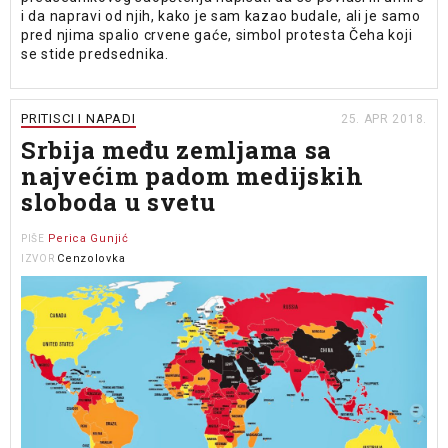
i da napravi od njih, kako je sam kazao budale, ali je samo
pred njima spalio crvene gaće, simbol protesta Čeha koji
se stide predsednika.
PRITISCI I NAPADI
25. APR 2018.
Srbija među zemljama sa
najvećim padom medijskih
sloboda u svetu
Perica Gunjić
PIŠE
Cenzolovka
IZVOR