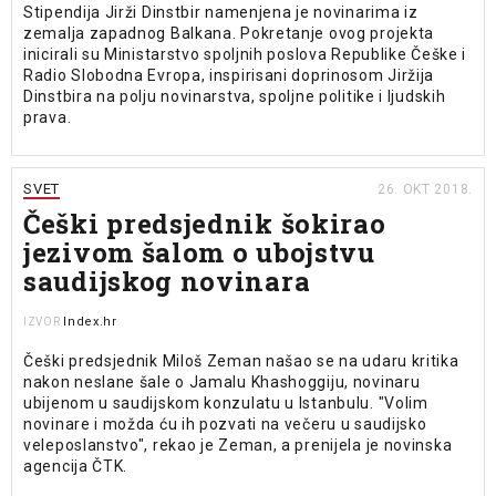
Stipendija Jirži Dinstbir namenjena je novinarima iz
zemalja zapadnog Balkana. Pokretanje ovog projekta
inicirali su Ministarstvo spoljnih poslova Republike Češke i
Radio Slobodna Evropa, inspirisani doprinosom Jiržija
Dinstbira na polju novinarstva, spoljne politike i ljudskih
prava.
SVET
26. OKT 2018.
Češki predsjednik šokirao
jezivom šalom o ubojstvu
saudijskog novinara
Index.hr
IZVOR
Češki predsjednik Miloš Zeman našao se na udaru kritika
nakon neslane šale o Jamalu Khashoggiju, novinaru
ubijenom u saudijskom konzulatu u Istanbulu. "Volim
novinare i možda ću ih pozvati na večeru u saudijsko
veleposlanstvo", rekao je Zeman, a prenijela je novinska
agencija ČTK.