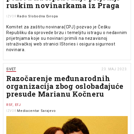
ruskim novinarkama iz Praga
Radio Slobodna Evropa
IZVOR
Komitet za zaštitu novinara(CPJ) pozvao je Češku
Republiku da sprovede brzu i temeljitu istragu o nedavnim
prijetnjama koje su novinari primili na nezavisnoj
istraživačkoj web stranici IStories i osigura sigurnost
novinara.
SVET
23. MAJ 2023.
Razočarenje međunarodnih
organizacija zbog oslobađajuće
presude Marianu Kočneru
RSF, EFJ
Mediacentar Sarajevo
IZVOR