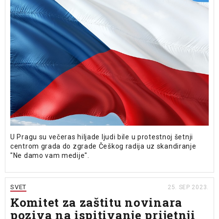
U Pragu su večeras hiljade ljudi bile u protestnoj šetnji
centrom grada do zgrade Češkog radija uz skandiranje
"Ne damo vam medije".
SVET
25. SEP 2023.
Komitet za zaštitu novinara
poziva na ispitivanje prijetnji