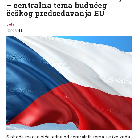
– centralna tema budućeg
češkog predsedavanja EU
Beta
N1
IZVOR
Sloboda medija biće jedna od centralnih tema Češke kada