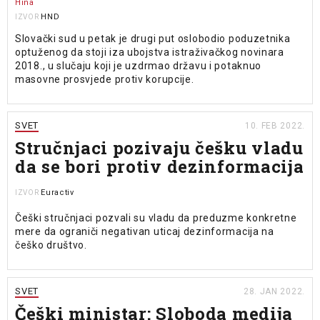
Hina
HND
IZVOR
Slovački sud u petak je drugi put oslobodio poduzetnika
optuženog da stoji iza ubojstva istraživačkog novinara
2018., u slučaju koji je uzdrmao državu i potaknuo
masovne prosvjede protiv korupcije.
SVET
10. FEB 2022.
Stručnjaci pozivaju češku vladu
da se bori protiv dezinformacija
Euractiv
IZVOR
Češki stručnjaci pozvali su vladu da preduzme konkretne
mere da ograniči negativan uticaj dezinformacija na
češko društvo.
SVET
28. JAN 2022.
Češki ministar: Sloboda medija