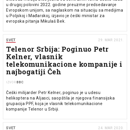
u drugoj polovini 2022. godine preuzme predsedavanje
Evropskom unijom, sa naglaskom na situaciju sa medijima
u Poljskoj i Mađarskoj, izjavio je češki ministar za
evropska pitanja Mikulaš Bek.
SVET
29. MAR 2021.
Telenor Srbija: Poginuo Petr
Kelner, vlasnik
telekomunikacione kompanije i
najbogatiji Čeh
BBC
IZVOR
Češki milijarder Petr Kelner, poginuo je u udesu
helikoptera na Aljasci, saopštila je njegova finansijska
grupacija PPF, koja je vlasnik telekomunikacione
kompanije Telenor u Srbiji.
SVET
24. MAR 2020.