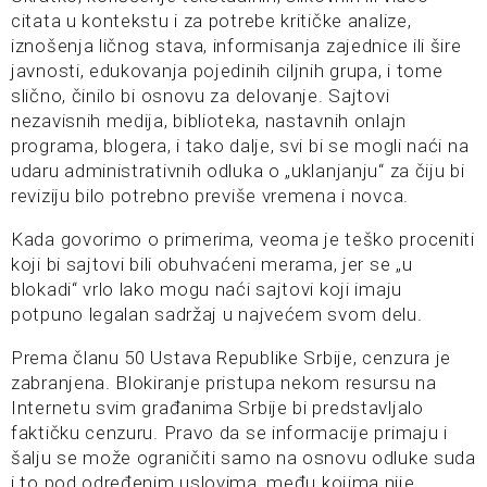
citata u kontekstu i za potrebe kritičke analize,
iznošenja ličnog stava, informisanja zajednice ili šire
javnosti, edukovanja pojedinih ciljnih grupa, i tome
slično, činilo bi osnovu za delovanje. Sajtovi
nezavisnih medija, biblioteka, nastavnih onlajn
programa, blogera, i tako dalje, svi bi se mogli naći na
udaru administrativnih odluka o „uklanjanju“ za čiju bi
reviziju bilo potrebno previše vremena i novca.
Kada govorimo o primerima, veoma je teško proceniti
koji bi sajtovi bili obuhvaćeni merama, jer se „u
blokadi“ vrlo lako mogu naći sajtovi koji imaju
potpuno legalan sadržaj u najvećem svom delu.
Prema članu 50 Ustava Republike Srbije, cenzura je
zabranjena. Blokiranje pristupa nekom resursu na
Internetu svim građanima Srbije bi predstavljalo
faktičku cenzuru. Pravo da se informacije primaju i
šalju se može ograničiti samo na osnovu odluke suda
i to pod određenim uslovima, među kojima nije