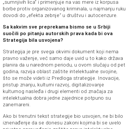
„sumnjivih lica“ i primenjuje na vas mere iz korpusa
borbe protiv organizovanog kriminala, u najmanju ruku
dovodi do „efekta zebnje“ u društvu i autocenzure.
Sa kakvim sve preprekama bismo se u Srbiji
suočili po pitanju autorskih prava kada bi ova
Strategija bila usvojena?
Strategija je pre svega okvirni dokument koji nema
pravno važenje, već samo daje uvid u to kako država
planira da u narednom periodu, u ovom slučaju od pet
godina, razvija oblast zaštite intelektualne svojine,
što se može videti iz Predloga strategije. Inovacije,
pristup znanju, kulturni razvoj, digitalizovanje
kulturnog nasleđa i drugi elementi od značaja za
intelektualna dobra jedne zajednice potpuno su
zanemareni.
Ako bi trenutni tekst strategije bio usvojen, ne bi bilo
iznenađenje da se donesu zakoni kojima bi se uvelo