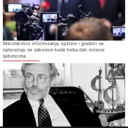
Ministarstvo informisanja, opštine i gradovi ne
opterećuju se zakonom kada treba dati milione
ljubimcima