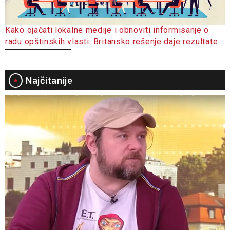
Kako ojačati lokalne medije i obnoviti informisanje o
radu opštinskih vlasti: Britansko rešenje daje rezultate
Najčitanije