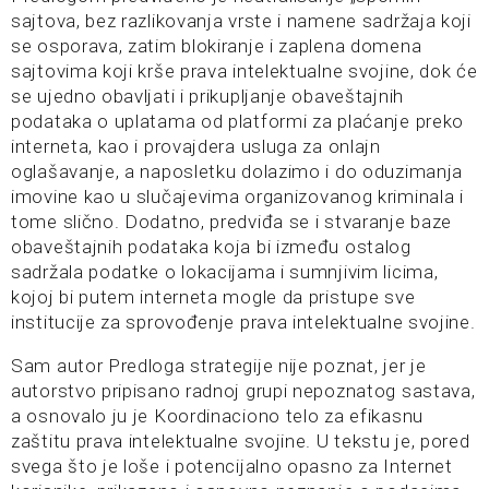
sajtova, bez razlikovanja vrste i namene sadržaja koji
se osporava, zatim blokiranje i zaplena domena
sajtovima koji krše prava intelektualne svojine, dok će
se ujedno obavljati i prikupljanje obaveštajnih
podataka o uplatama od platformi za plaćanje preko
interneta, kao i provajdera usluga za onlajn
oglašavanje, a naposletku dolazimo i do oduzimanja
imovine kao u slučajevima organizovanog kriminala i
tome slično. Dodatno, predviđa se i stvaranje baze
obaveštajnih podataka koja bi između ostalog
sadržala podatke o lokacijama i sumnjivim licima,
kojoj bi putem interneta mogle da pristupe sve
institucije za sprovođenje prava intelektualne svojine.
Sam autor Predloga strategije nije poznat, jer je
autorstvo pripisano radnoj grupi nepoznatog sastava,
a osnovalo ju je Koordinaciono telo za efikasnu
zaštitu prava intelektualne svojine. U tekstu je, pored
svega što je loše i potencijalno opasno za Internet