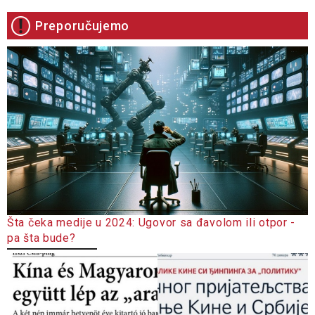
Preporučujemo
Šta čeka medije u 2024: Ugovor sa đavolom ili otpor -
pa šta bude?