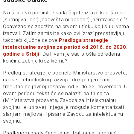
Na šta prvo pomislite kada čujete izraze kao što su
„
sumnjiva lica
“
,
„
obaveštajni podaci
“
,
„
neutralisanje
“
?
Obavezno se zadržite na prvom utisku koji su u vama
izazvali. Zatim zamislite kako ovi izrazi predstavljaju
takoreći ključne delove
Predloga strategije
intelektualne svojine za period od 2016. do 2020.
godine u Srbiji
.
Da li vam je sad prošla određena
količina zebnje kroz kičmu?
Predlog strategije je podnelo Ministarstvo prosvete,
nauke i tehnološkog razvoja, dok je njen nacrt
trenutno na javnoj raspravi od 3. do 22. novembra. U
ovom periodu tekst će se nalaziti na tri sajta
(Ministarstva prosvete, Zavoda za intelektualnu
svojinu i e-uprave) i njega je moguće komentarisati
slanjem mejlova ili pisama Zavodu za intelektualnu
svojinu.
Predlogom predviđeno je neutralisanje „spornih“