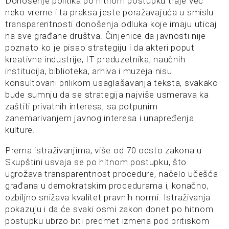
Donošenje politika po hitnom postupku traje već
neko vreme i ta praksa jeste poražavajuća u smislu
transparentnosti donošenja odluka koje imaju uticaj
na sve građane društva. Činjenice da javnosti nije
poznato ko je pisao strategiju i da akteri poput
kreativne industrije, IT preduzetnika, naučnih
institucija, biblioteka, arhiva i muzeja nisu
konsultovani prilikom usaglašavanja teksta, svakako
bude sumnju da se strategija najviše usmerava ka
zaštiti privatnih interesa, sa potpunim
zanemarivanjem javnog interesa i unapređenja
kulture.
Prema istraživanjima, više od 70 odsto zakona u
Skupštini usvaja se po hitnom postupku, što
ugrožava transparentnost procedure, načelo učešća
građana u demokratskim procedurama i, konačno,
ozbiljno snižava kvalitet pravnih normi. Istraživanja
pokazuju i da će svaki osmi zakon donet po hitnom
postupku ubrzo biti predmet izmena pod pritiskom