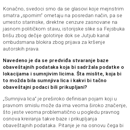
Konačno, svedoci smo da se glasovi koje mejnstrim
smatra „spornim“ ometaju na posredan način, pa se
umesto starinske, direktne cenzure zasnovane na
jasnom političkom stavu, istorijske slike sa Fejsbuka
brišu zbog dečije golotinje dok se Jutjub kanal
ombudsmana blokira zbog prijava za kršenje
autorskih prava.
Navedeno je da se predviđa stvaranje baze
obaveštajnih podataka koja bi sadržala podatke o
lokacijama i sumnjivim licima. Šta
mislite, koja bi
to možda bila sumnjiva lica i kakvi bi tačno
obaveštajni podaci bili prikupljani?
„Sumnjiva lica“ je preširoko definisan pojam koji u
pravnom smislu može da ima veoma široko značenje,
što jeste veoma problematično u pogledu pravnog
osnova kreiranja takve baze i prikupljanja
obaveštajnih podataka. Pitanje je na osnovu čega bi