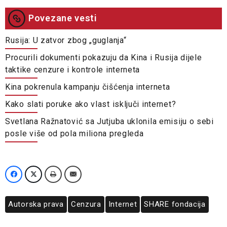
Povezane vesti
Rusija: U zatvor zbog „guglanja“
Procurili dokumenti pokazuju da Kina i Rusija dijele
taktike cenzure i kontrole interneta
Kina pokrenula kampanju čišćenja interneta
Kako slati poruke ako vlast isključi internet?
Svetlana Ražnatović sa Jutjuba uklonila emisiju o sebi
posle više od pola miliona pregleda
Autorska prava
Cenzura
Internet
SHARE fondacija