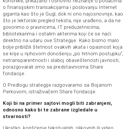
korisnike, prikazano i osnovno neznanje o podacima
o finansijskim transakcijama i poslovanju Internet
giganta kao što je Gugl, dok ni ono najosnovnije, kao
što je lektorski pregled teksta, nije urađeno, a da ne
govorimo o pravnicima, IT preduzetnicima,
bibliotekarima i ostalim akterima koji će se naći
direktno na udaru ove Strategije. Kako bismo malo
bolje približili štetnost ovakvih akata i opasnost koja
se krije u njihovom donošenju „po hitnom postupku“,
netransparentnosti i slaboj obaveštenosti javnosti,
porazgovarali smo sa predstavnicima Share
fondacije.
O Predlogu strategije razgovaramo sa Bojanom
Perkovom, istraživačem Share fondacije.
Koji bi na primer sajtovi mogli biti zabranjeni,
odnosno kako bi te zabrane izgledale u
stvarnosti?
Ukratko, korišćenje tekstualnih, slikovnih ili video