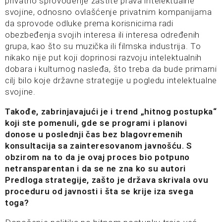
privatno sprovođenje zaštite prava intelektualne
svojine, odnosno ovlašćenje privatnim kompanijama
da sprovode odluke prema korisnicima radi
obezbeđenja svojih interesa ili interesa određenih
grupa, kao što su muzička ili filmska industrija. To
nikako nije put koji doprinosi razvoju intelektualnih
dobara i kulturnog nasleđa, što treba da bude primarni
cilj bilo koje državne strategije u pogledu intelektualne
svojine.
Takođe, zabrinjavajući je i trend „hitnog postupka“
koji ste pomenuli, gde se programi i planovi
donose u poslednji čas bez
blagovremenih
konsultacija sa zainteresovanom javnošću. S
obzirom na to da je ovaj proces bio potpuno
netransparentan i da se ne zna ko su autori
Predloga strategije, zašto je država skrivala ovu
proceduru od javnosti i šta se krije iza svega
toga?