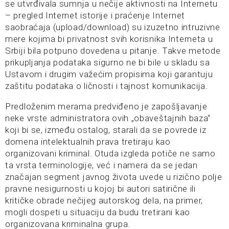
se utvrđivala sumnja u nečije aktivnosti na Internetu
– pregled Internet istorije i praćenje Internet
saobraćaja (upload/download) su izuzetno intruzivne
mere kojima bi privatnost svih korisnika Interneta u
Srbiji bila potpuno dovedena u pitanje. Takve metode
prikupljanja podataka sigurno ne bi bile u skladu sa
Ustavom i drugim važećim propisima koji garantuju
zaštitu podataka o ličnosti i tajnost komunikacija.
Predloženim merama predviđeno je zapošljavanje
neke vrste administratora ovih „obaveštajnih baza“
koji bi se, između ostalog, starali da se povrede iz
domena intelektualnih prava tretiraju kao
organizovani kriminal. Otuda izgleda potiče ne samo
ta vrsta terminologije, već i namera da se jedan
značajan segment javnog života uvede u rizično polje
pravne nesigurnosti u kojoj bi autori satirične ili
kritičke obrade nečijeg autorskog dela, na primer,
mogli dospeti u situaciju da budu tretirani kao
organizovana kriminalna grupa.