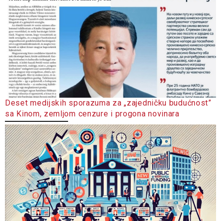
Deset medijskih sporazuma za „zajedničku budućnost”
sa Kinom, zemljom cenzure i progona novinara