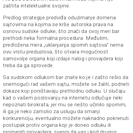
zaštita intelektualne svojine.
Predlog strategije predviđa oduzimanje domena
sajtovima na kojima se krše autorska prava na
osnovu sudske odluke, što znači da ovoj meri bar
prethodi neka formalna procedura. Međutim,
predložena mera „uklanjanja spornih sajtova“ nema
ovu vrstu preduslova, što otvara mogućnost
samovolje organa koji izdaje nalog i provajdera koji
treba da ga sprovede.
Sa sudskom odlukom bar znate ko je i zašto rešio da
onemogući rad vašem sajtu, možete se žaliti, podneti
dokaze koji poništavaju prethodnu odluku. U slučaju
kad o vašem poslovanju na internetu odlučuje neki
nepoznati birokrata, jer mu se nešto učinilo spornim,
ili ga je neko zamolio za uslugu da smanji
konkurenciju, eventualno možete naknadno pokrenuti
postupak protiv organa koji je doneo odluku ili
promeniti provajdera, svesni da vas i kod drugog