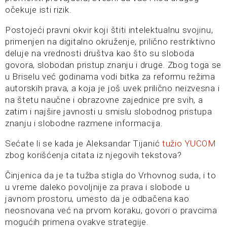
očekuje isti rizik.
Postojeći pravni okvir koji štiti intelektualnu svojinu,
primenjen na digitalno okruženje, prilično restriktivno
deluje na vrednosti društva kao što su sloboda
govora, slobodan pristup znanju i druge. Zbog toga se
u Briselu već godinama vodi bitka za reformu režima
autorskih prava, a koja je još uvek prilično neizvesna i
na štetu naučne i obrazovne zajednice pre svih, a
zatim i najšire javnosti u smislu slobodnog pristupa
znanju i slobodne razmene informacija.
Sećate li se kada je Aleksandar Tijanić
tužio YUCOM
zbog korišćenja citata iz njegovih tekstova?
Činjenica da je ta tužba stigla do Vrhovnog suda, i to
u vreme daleko povoljnije za prava i slobode u
javnom prostoru, umesto da je odbačena kao
neosnovana već na prvom koraku, govori o pravcima
mogućih primena ovakve strategije.