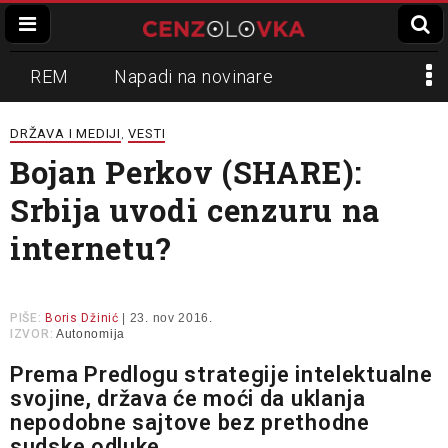
REM
Napadi na novinare
Zvučni top
Crna Gora
N1
DRŽAVA I MEDIJI
VESTI
,
Bojan Perkov (SHARE):
Propaganda
Lokalni mediji
Srbija uvodi cenzuru na
Informer
Slavko Ćuruvija
internetu?
PIŠE:
Boris Džinić
| 23. nov 2016.
IZVOR:
Autonomija
Prema Predlogu strategije intelektualne
svojine, država će moći da uklanja
nepodobne sajtove bez prethodne
sudske odluke