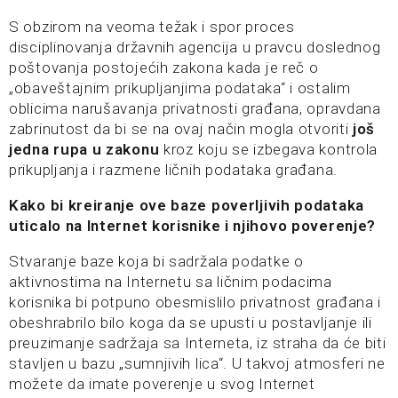
S obzirom na veoma težak i spor proces
disciplinovanja državnih agencija u pravcu doslednog
poštovanja postojećih zakona kada je reč o
„obaveštajnim prikupljanjima podataka“ i ostalim
oblicima narušavanja privatnosti građana, opravdana
zabrinutost da bi se na ovaj način mogla otvoriti
još
jedna rupa u zakonu
kroz koju se izbegava kontrola
prikupljanja i razmene ličnih podataka građana.
Kako bi kreiranje ove baze poverljivih podataka
uticalo na Internet korisnike i njihovo poverenje?
Stvaranje baze koja bi sadržala podatke o
aktivnostima na Internetu sa ličnim podacima
korisnika bi potpuno obesmislilo privatnost građana i
obeshrabrilo bilo koga da se upusti u postavljanje ili
preuzimanje sadržaja sa Interneta, iz straha da će biti
stavljen u bazu „sumnjivih lica“. U takvoj atmosferi ne
možete da imate poverenje u svog Internet