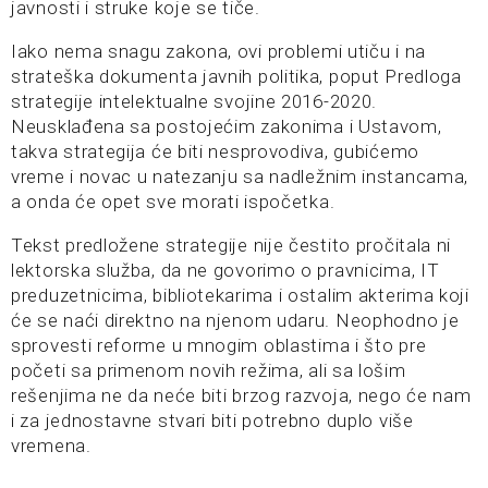
javnosti i struke koje se tiče.
Iako nema snagu zakona, ovi problemi utiču i na
strateška dokumenta javnih politika, poput Predloga
strategije intelektualne svojine 2016-2020.
Neusklađena sa postojećim zakonima i Ustavom,
takva strategija će biti nesprovodiva, gubićemo
vreme i novac u natezanju sa nadležnim instancama,
a onda će opet sve morati ispočetka.
Tekst predložene strategije nije čestito pročitala ni
lektorska služba, da ne govorimo o pravnicima, IT
preduzetnicima, bibliotekarima i ostalim akterima koji
će se naći direktno na njenom udaru. Neophodno je
sprovesti reforme u mnogim oblastima i što pre
početi sa primenom novih režima, ali sa lošim
rešenjima ne da neće biti brzog razvoja, nego će nam
i za jednostavne stvari biti potrebno duplo više
vremena.