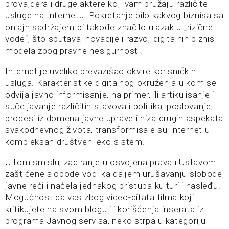
provajdera i druge aktere koji vam pružaju različite
usluge na Internetu. Pokretanje bilo kakvog biznisa sa
onlajn sadržajem bi takođe značilo ulazak u „rizične
vode“, što sputava inovacije i razvoj digitalnih biznis
modela zbog pravne nesigurnosti.
Internet je uveliko prevazišao okvire korisničkih
usluga. Karakteristike digitalnog okruženja u kom se
odvija javno informisanje, na primer, ili artikulisanje i
sučeljavanje različitih stavova i politika, poslovanje,
procesi iz domena javne uprave i niza drugih aspekata
svakodnevnog života, transformisale su Internet u
kompleksan društveni eko-sistem.
U tom smislu, zadiranje u osvojena prava i Ustavom
zaštićene slobode vodi ka daljem urušavanju slobode
javne reči i načela jednakog pristupa kulturi i nasleđu.
Mogućnost da vas zbog video-citata filma koji
kritikujete na svom blogu ili korišćenja inserata iz
programa Javnog servisa, neko strpa u kategoriju